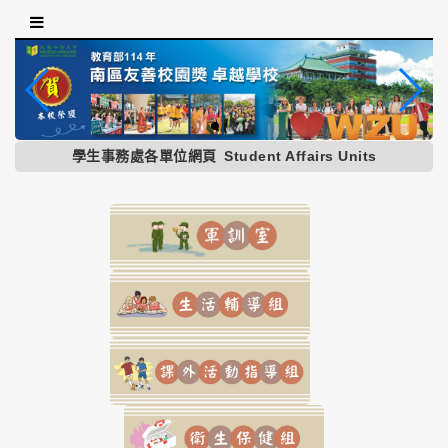
跳
到
主
要
內
容
區
學生事務處各單位網頁
Student Affairs Units
塊