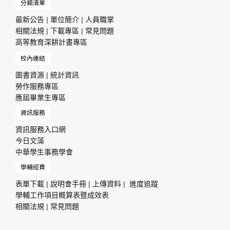
分類清單
最新公告
|
單位簡介
|
人員職掌
相關法規
|
下載專區
|
常見問題
高等教育深耕計畫專區
校內連結
圖書資源
|
統計資訊
勞作服務專區
應屆畢業生專區
資訊服務
資訊服務入口網
今日文藻
中華學生事務學會
學輔經費
表單下載
|
說明會手冊
|
上傳資料
|
進度追蹤
學輔工作項目概算表暨成效表
相關法規
|
常見問題