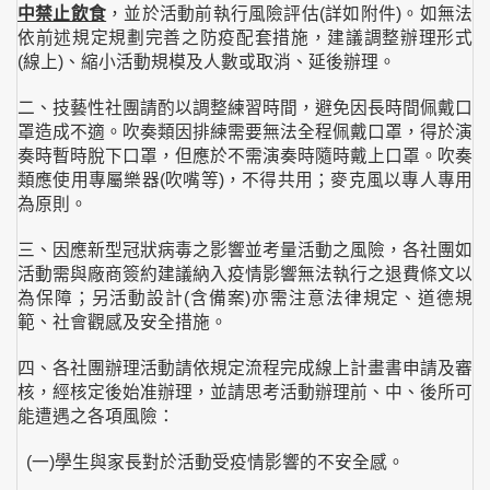
中禁止飲食
，並於活動前執行風險評估(詳如附件)。如無法
依前述規定規劃完善之防疫配套措施，建議調整辦理形式
(線上)、縮小活動規模及人數或取消、延後辦理。
二、技藝性社團請酌以調整練習時間，避免因長時間佩戴口
罩造成不適。吹奏類因排練需要無法全程佩戴口罩，得於演
奏時暫時脫下口罩，但應於不需演奏時隨時戴上口罩。吹奏
類應使用專屬樂器(吹嘴等)，不得共用；麥克風以專人專用
為原則。
三、因應新型冠狀病毒之影響並考量活動之風險，各社團如
活動需與廠商簽約建議納入疫情影響無法執行之退費條文以
為保障；另活動設計(含備案)亦需注意法律規定、道德規
範、社會觀感及安全措施。
四、各社團辦理活動請依規定流程完成線上計畫書申請及審
核，經核定後始准辦理，並請思考活動辦理前、中、後所可
能遭遇之各項風險：
(一)學生與家長對於活動受疫情影響的不安全感。