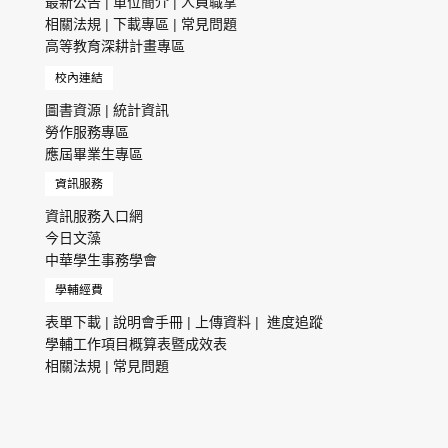
最新公告
|
單位簡介
|
人員職掌
相關法規
|
下載專區
|
常見問題
高等教育深耕計畫專區
校內連結
圖書資源
|
統計資訊
勞作服務專區
應屆畢業生專區
資訊服務
資訊服務入口網
今日文藻
中華學生事務學會
學輔經費
表單下載
|
說明會手冊
|
上傳資料
|
進度追蹤
學輔工作項目概算表暨成效表
相關法規
|
常見問題