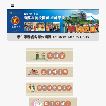
跳
到
主
要
內
容
區
學生事務處各單位網頁
Student Affairs Units
塊