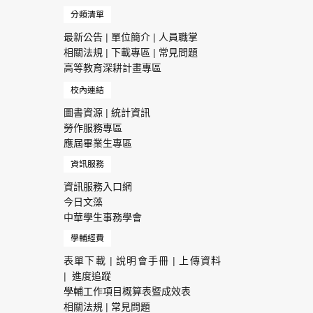
分類清單
最新公告
|
單位簡介
|
人員職掌
相關法規
|
下載專區
|
常見問題
高等教育深耕計畫專區
校內連結
圖書資源
|
統計資訊
勞作服務專區
應屆畢業生專區
資訊服務
資訊服務入口網
今日文藻
中華學生事務學會
學輔經費
表單下載
|
說明會手冊
|
上傳資料
|
進度追蹤
學輔工作項目概算表暨成效表
相關法規
|
常見問題