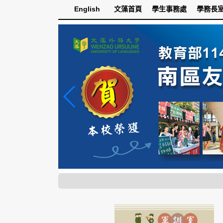
跳
English
文藻首頁
學生事務處
學務長
到
主
要
內
容
區
塊