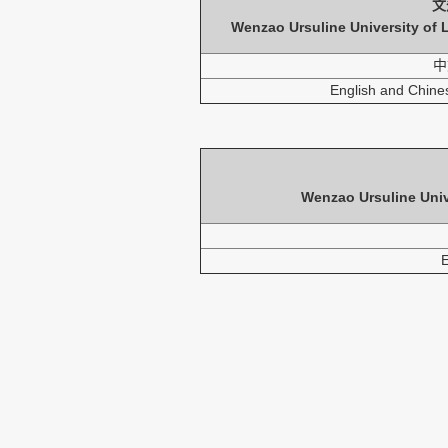
文
Wenzao Ursuline University of
中
English and Chinese
Wenzao Ursuline Univ
E