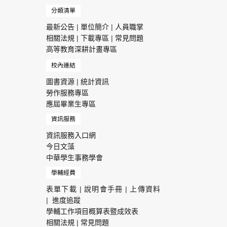
分類清單
最新公告
|
單位簡介
|
人員職掌
相關法規
|
下載專區
|
常見問題
高等教育深耕計畫專區
校內連結
圖書資源
|
統計資訊
勞作服務專區
應屆畢業生專區
資訊服務
資訊服務入口網
今日文藻
中華學生事務學會
學輔經費
表單下載
|
說明會手冊
|
上傳資料
|
進度追蹤
學輔工作項目概算表暨成效表
相關法規
|
常見問題