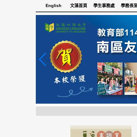
跳
English
文藻首頁
學生事務處
學務長
到
主
要
內
容
區
塊