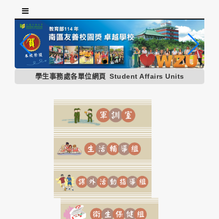
跳
到
主
要
內
容
區
學生事務處各單位網頁
Student Affairs Units
塊