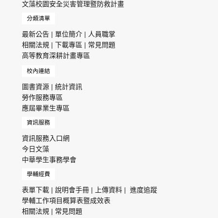
文藻校園安全災害管理暨防救計畫
分類清單
最新公告
|
單位簡介
|
人員職掌
相關法規
|
下載專區
|
常見問題
高等教育深耕計畫專區
校內連結
圖書資源
|
統計資訊
勞作服務專區
應屆畢業生專區
資訊服務
資訊服務入口網
今日文藻
中華學生事務學會
學輔經費
表單下載
|
說明會手冊
|
上傳資料
|
進度追蹤
學輔工作項目概算表暨成效表
相關法規
|
常見問題