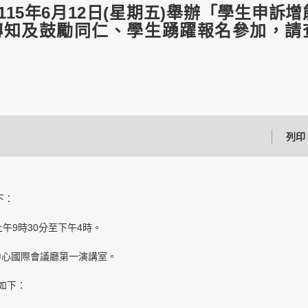
15年6月12日(星期五)舉辦「學生申訴增
轉知及鼓勵同仁、學生踴躍報名參加，請
列印
下：
)上午9時30分至下午4時。
中心國際會議廳第一演講室。
如下：