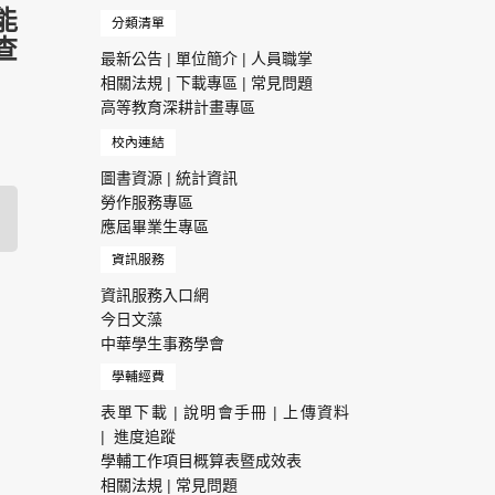
能
分類清單
查
最新公告
|
單位簡介
|
人員職掌
相關法規
|
下載專區
|
常見問題
高等教育深耕計畫專區
校內連結
圖書資源
|
統計資訊
勞作服務專區
應屆畢業生專區
資訊服務
資訊服務入口網
今日文藻
中華學生事務學會
學輔經費
表單下載
|
說明會手冊
|
上傳資料
|
進度追蹤
學輔工作項目概算表暨成效表
相關法規
|
常見問題