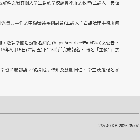
84號解釋之後有關大學生對於學校處置不服之救濟(主講人：安恆
關係暴力事件之申復審議案例討論(主講人：合謙法律事務所何
閱活動報名網頁 (https://reurl.cc/EmbDka)之公告。
5年5月15日(星期五)下午5時前完成報名， 報名「主題1」之
身學習時數認證，敬請協助轉知及鼓勵同仁、學生踴躍報名參
265.49 KB 2026-05-07