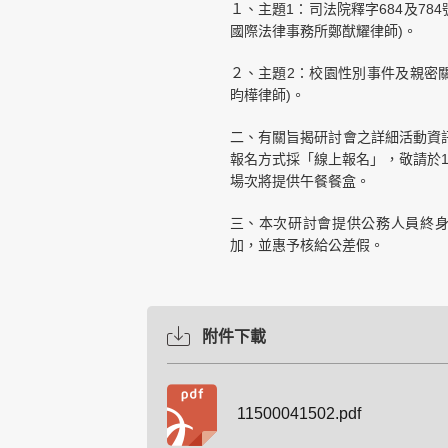
１、主題1：司法院釋字684及7
國際法律事務所鄭猷耀律師)。
２、主題2：校園性別事件及親密
昀樺律師)。
二、有關旨揭研討會之詳細活動資訊，敬請參
報名方式採「線上報名」，敬請於11
場次將提供午餐餐盒。
三、本次研討會提供公務人員終
加，並惠予核給公差假。
附件下載
11500041502.pdf