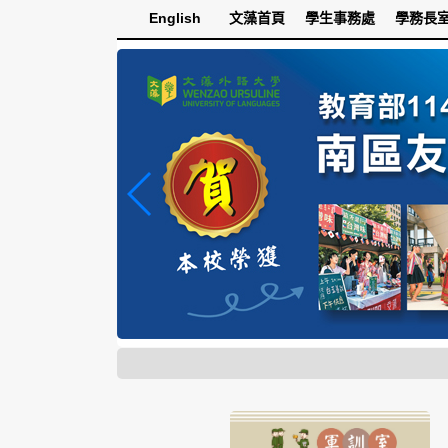
跳
English
文藻首頁
學生事務處
學務長
到
主
要
內
容
區
塊