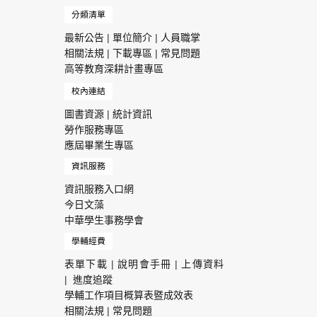
分類清單
最新公告
|
單位簡介
|
人員職掌
相關法規
|
下載專區
|
常見問題
高等教育深耕計畫專區
校內連結
圖書資源
|
統計資訊
勞作服務專區
應屆畢業生專區
資訊服務
資訊服務入口網
今日文藻
中華學生事務學會
學輔經費
表單下載
|
說明會手冊
|
上傳資料
|
進度追蹤
學輔工作項目概算表暨成效表
相關法規
|
常見問題