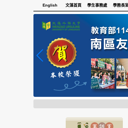
跳
English
文藻首頁
學生事務處
學務長
到
主
要
內
容
區
塊